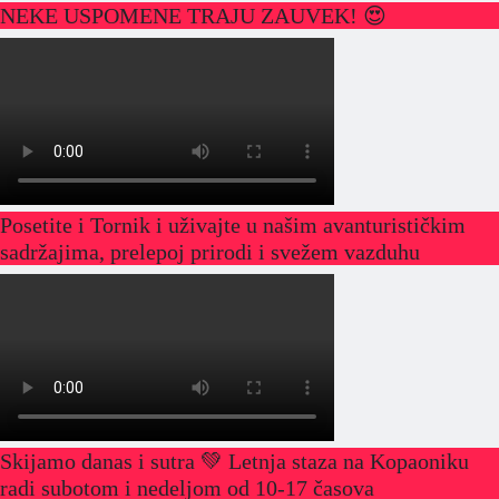
NEKE USPOMENE TRAJU ZAUVEK! 😍
Posetite i Tornik i uživajte u našim avanturističkim
sadržajima, prelepoj prirodi i svežem vazduhu
Skijamo danas i sutra 💚 Letnja staza na Kopaoniku
radi subotom i nedeljom od 10-17 časova