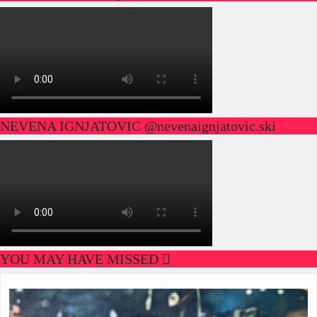
NEVENA IGNJATOVIC @nevenaignjatovic.ski
YOU MAY HAVE MISSED