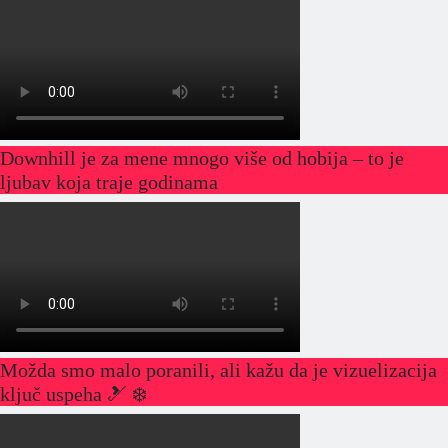
Downhill je za mene mnogo više od hobija – to je
ljubav koja traje godinama
Možda smo malo poranili, ali kažu da je vizuelizacija
ključ uspeha 🎿 ❄️