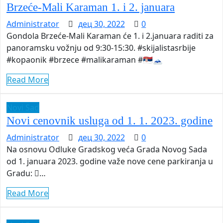
Brzeće-Mali Karaman 1. i 2. januara
Administrator
дец 30, 2022
0
Gondola Brzeće-Mali Karaman će 1. i 2.januara raditi za
panoramsku vožnju od 9:30-15:30. #skijalistasrbije
#kopaonik #brzece #malikaraman #🇷🇸🗻
Read More
Novi Sad
Novi cenovnik usluga od 1. 1. 2023. godine
Administrator
дец 30, 2022
0
Na osnovu Odluke Gradskog veća Grada Novog Sada
od 1. januara 2023. godine važe nove cene parkiranja u
Gradu: …
Read More