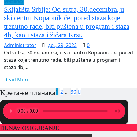
Novi Sad
Skijališta Srbije: Od sutra, 30.decembra, u
ski centru Kopaonik će, pored staza koje
trenutno rade, biti puštena u program i staza
4b, kao i staza i žičara Krst.
Administrator
дец 29, 2022
0
Od sutra, 30.decembra, u ski centru Kopaonik će, pored
staza koje trenutno rade, biti puštena u program i
staza 4b,…
Read More
Кретање чланака
1
2
…
30
DUNAV OSIGURANJE