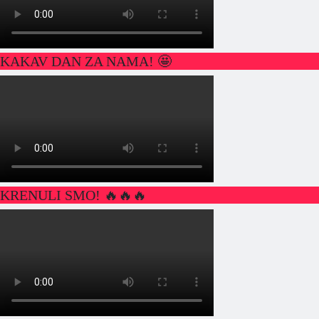
KAKAV DAN ZA NAMA! 🤩
KRENULI SMO! 🔥🔥🔥