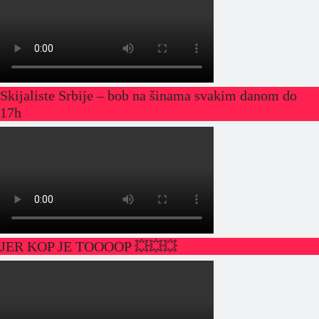
Skijaliste Srbije – bob na šinama svakim danom do
17h
JER KOP JE TOOOOP 💥💥💥