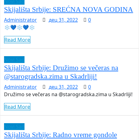
Novi Sad
Skijališta Srbije: SREĆNA NOVA GODINA
Administrator
дец 31, 2022
0
❄️💙❄️💙❄️
Read More
Novi Sad
Skijališta Srbije: Družimo se večeras na
@starogradska.zima u Skadrliji!
Administrator
дец 31, 2022
0
Družimo se večeras na @starogradska.zima u Skadrliji!
Read More
Novi Sad
Skijališta Srbije: Radno vreme gondole