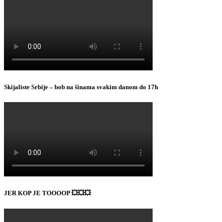
Skijaliste Srbije – bob na šinama svakim danom do 17h
JER KOP JE TOOOOP 💥💥💥