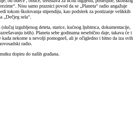
e; od odeće , obuće, sredstava za ličnu higijenu, posteljine, školskog
i prezime“. Nisu samo praznici povod da se „Planeta“ radio angažuje
edi tokom školovanja stipendiju, kao podstrek za postizanje velikkih
ima „Dečjeg sela“.
m (slučaj izgubljenog deteta, starice, kućnog ljubimca, dokumentacije,
razrešavanju istih). Planeta sebe godinama nesebično daje, takava će i
e kada nekome u nevolji pomogneš, ali je očigledno i bitno da iza svih
novosadski radio.
enutku dopiru do naših građana.