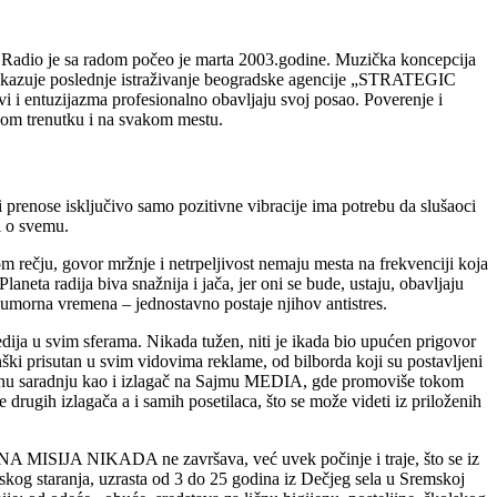
 Radio je sa radom počeo je marta 2003.godine. Muzička koncepcija
o pokazuje poslednje istraživanje beogradske agencije „STRATEGIC
i i entuzijazma profesionalno obavljaju svoj posao. Poverenje i
kom trenutku i na svakom mestu.
i prenose isključivo samo pozitivne vibracije ima potrebu da slušaoci
i o svemu.
om rečju, govor mržnje i netrpeljivost nemaju mesta na frekvenciji koja
aneta radija biva snažnija i jača, jer oni se bude, ustaju, obavljaju
 sumorna vremena – jednostavno postaje njihov antistres.
ija u svim sferama. Nikada tužen, niti je ikada bio upućen prigovor
ški prisutan u svim vidovima reklame, od bilborda koji su postavljeni
ovnu saradnju kao i izlagač na Sajmu MEDIA, gde promoviše tokom
drugih izlagača a i samih posetilaca, što se može videti iz priloženih
UMANA MISIJA NIKADA ne završava, već uvek počinje i traje, što se iz
jskog staranja, uzrasta od 3 do 25 godina iz Dečjeg sela u Sremskoj