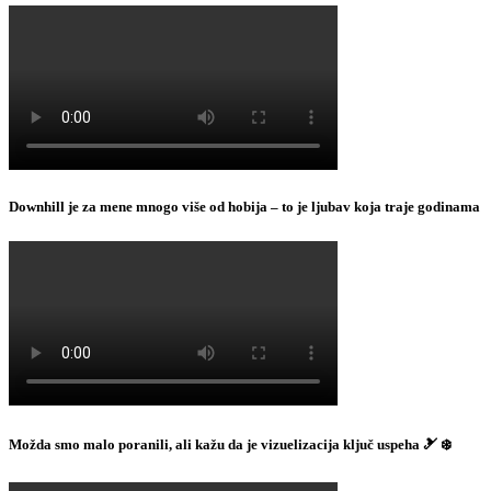
Downhill je za mene mnogo više od hobija – to je ljubav koja traje godinama
Možda smo malo poranili, ali kažu da je vizuelizacija ključ uspeha 🎿 ❄️