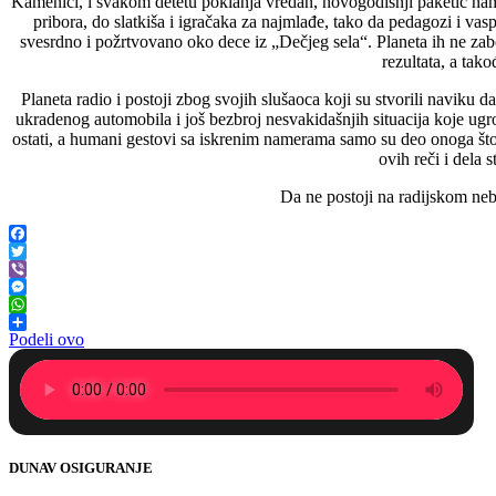
Kamenici, i svakom detetu poklanja vredan, novogodišnji paketić namen
pribora, do slatkiša i igračaka za najmlađe, tako da pedagozi i va
svesrdno i požrtvovano oko dece iz „Dečjeg sela“. Planeta ih ne zab
rezultata, a tako
Planeta radio i postoji zbog svojih slušaoca koji su stvorili naviku 
ukradenog automobila i još bezbroj nesvakidašnjih situacija koje ugro
ostati, a humani gestovi sa iskrenim namerama samo su deo onoga što j
ovih reči i dela
Da ne postoji na radijskom neb
Facebook
Twitter
Viber
Messenger
WhatsApp
Podeli ovo
DUNAV OSIGURANJE