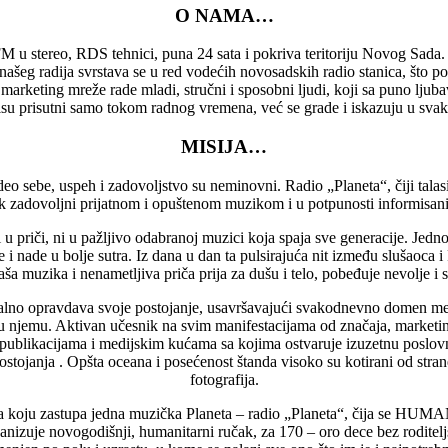
O NAMA…
 stereo, RDS tehnici, puna 24 sata i pokriva teritoriju Novog Sada.
 našeg radija svrstava se u red vodećih novosadskih radio stanica, št
eting mreže rade mladi, stručni i sposobni ljudi, koji sa puno ljubav
isu prisutni samo tokom radnog vremena, već se grade i iskazuju u sva
MISIJA…
 deo sebe, uspeh i zadovoljstvo su neminovni. Radio „Planeta“, čiji talas
 zadovoljni prijatnom i opuštenom muzikom i u potpunosti informisan
u priči, ni u pažljivo odabranoj muzici koja spaja sve generacije. Jedn
i nade u bolje sutra. Iz dana u dan ta pulsirajuća nit između slušaoca i Pl
ša muzika i nenametljiva priča prija za dušu i telo, pobeđuje nevolje i
onalno opravdava svoje postojanje, usavršavajući svakodnevno domen med
u u njemu. Aktivan učesnik na svim manifestacijama od značaja, marketin
 publikacijama i medijskim kućama sa kojima ostvaruje izuzetnu posl
stojanja . Opšta oceana i posećenost štanda visoko su kotirani od strane 
fotografija.
ideja koju zastupa jedna muzička Planeta – radio „Planeta“, čija se H
anizuje novogodišnji, humanitarni ručak, za 170 – oro dece bez roditel