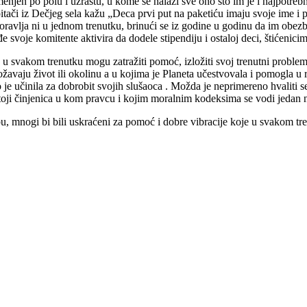
jen po polu i uzrastu, u kome se nalazi sve ono što im je i najpotrebnij
spitači iz Dečjeg sela kažu „Deca prvi put na paketiću imaju svoje ime 
oravlja ni u jednom trenutku, brinući se iz godine u godinu da im obezb
đe svoje komitente aktivira da dodele stipendiju i ostaloj deci, štićenic
da u svakom trenutku mogu zatražiti pomoć, izložiti svoj trenutni proble
žavaju život ili okolinu a u kojima je Planeta učestvovala i pomogla u 
e učinila za dobrobit svojih slušaoca . Možda je neprimereno hvaliti s
 stoji činjenica u kom pravcu i kojim moralnim kodeksima se vodi jedan 
u, mnogi bi bili uskraćeni za pomoć i dobre vibracije koje u svakom tr