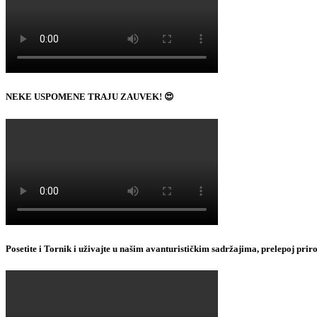
NEKE USPOMENE TRAJU ZAUVEK! 😍
Posetite i Tornik i uživajte u našim avanturističkim sadržajima, prelepoj pri