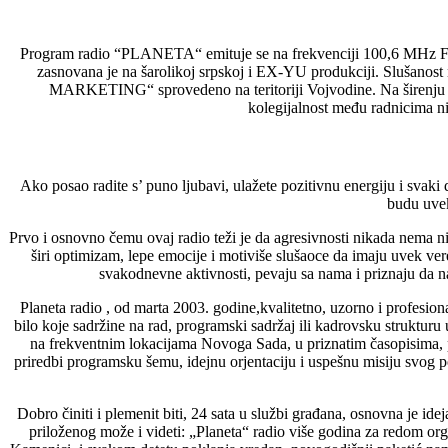
Program radio “PLANETA“ emituje se na frekvenciji 100,6 MHz FM u
zasnovana je na šarolikoj srpskoj i EX-YU produkciji. Slušanost
MARKETING“ sprovedeno na teritoriji Vojvodine. Na širenju mark
kolegijalnost među radnicima n
Ako posao radite s’ puno ljubavi, ulažete pozitivnu energiju i svaki
budu uvek
Prvo i osnovno čemu ovaj radio teži je da agresivnosti nikada nema ni 
širi optimizam, lepe emocije i motiviše slušaoce da imaju uvek vere 
svakodnevne aktivnosti, pevaju sa nama i priznaju da na
Planeta radio , od marta 2003. godine,kvalitetno, uzorno i profesi
bilo koje sadržine na rad, programski sadržaj ili kadrovsku struktur
na frekventnim lokacijama Novoga Sada, u priznatim časopisima,
priredbi programsku šemu, idejnu orjentaciju i uspešnu misiju svog po
Dobro činiti i plemenit biti, 24 sata u službi građana, osnovna je 
priloženog može i videti: „Planeta“ radio više godina za redom org