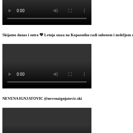
Skijamo danas i sutra 💚 Letnja staza na Kopaoniku radi subotom i nedeljom 
NEVENA IGNJATOVIC @nevenaignjatovic.ski