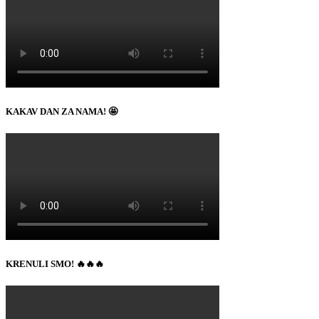
KAKAV DAN ZA NAMA! 🤩
KRENULI SMO! 🔥🔥🔥