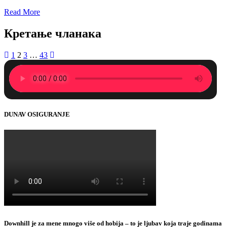
Read More
Кретање чланака
1
2
3
…
43
DUNAV OSIGURANJE
Downhill je za mene mnogo više od hobija – to je ljubav koja traje godinama