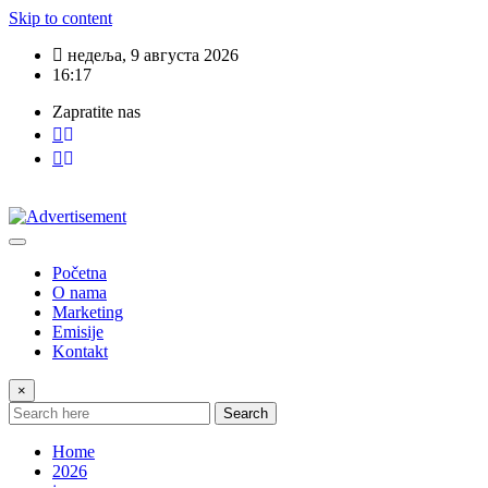
Skip to content
недеља, 9 августа 2026
16:17
Zapratite nas
Početna
O nama
Marketing
Emisije
Kontakt
×
Search
Home
2026