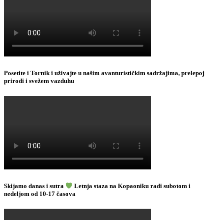
Posetite i Tornik i uživajte u našim avanturističkim sadržajima, prelepoj
prirodi i svežem vazduhu
Skijamo danas i sutra
Letnja staza na Kopaoniku radi subotom i
nedeljom od 10-17 časova