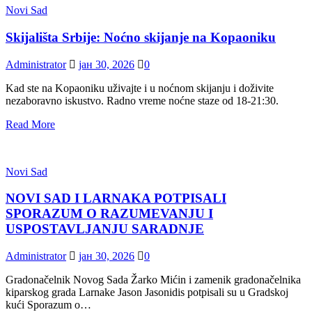
Novi Sad
Skijališta Srbije: Noćno skijanje na Kopaoniku
Administrator
јан 30, 2026
0
Kad ste na Kopaoniku uživajte i u noćnom skijanju i doživite
nezaboravno iskustvo. Radno vreme noćne staze od 18-21:30.
Read More
Novi Sad
NOVI SAD I LARNAKA POTPISALI
SPORAZUM O RAZUMEVANJU I
USPOSTAVLJANJU SARADNJE
Administrator
јан 30, 2026
0
Gradonačelnik Novog Sada Žarko Mićin i zamenik gradonačelnika
kiparskog grada Larnake Jason Jasonidis potpisali su u Gradskoj
kući Sporazum o…