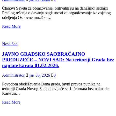
Članovi Saveta za obrazovanje, prihvatili su na današnjoj sednici
Predlog rešenja o davanju saglasnosti za organizovanje izdvojenog
odeljenja Osnovne muzičke…
Read More
Novi Sad
JAVNO GRADSKO SAOBRAĆAJNO
PREDUZEĆE – NOVI SAD: Na teritoriji Grada bez
naplate karata 01.02.2026.
Administrator
јан 30, 2026
0
Povodom obeležavanja Dana grada, javni prevoz putnika na
teritoriji Grada Novog Sada obavljaće se 1. februara bez naknade.
Karte za…
Read More