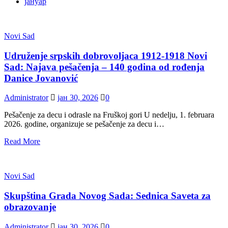
јануар
Novi Sad
Udruženje srpskih dobrovoljaca 1912-1918 Novi
Sad: Najava pešačenja – 140 godina od rođenja
Danice Jovanović
Administrator
јан 30, 2026
0
Pešačenje za decu i odrasle na Fruškoj gori U nedelju, 1. februara
2026. godine, organizuje se pešačenje za decu i…
Read More
Novi Sad
Skupština Grada Novog Sada: Sednica Saveta za
obrazovanje
Administrator
јан 30, 2026
0