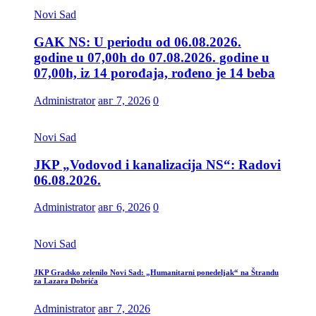
Novi Sad
GAK NS: U periodu od 06.08.2026.
godine u 07,00h do 07.08.2026. godine u
07,00h, iz 14 porođaja, rođeno je 14 beba
Administrator
авг 7, 2026
0
Novi Sad
JKP „Vodovod i kanalizacija NS“: Radovi
06.08.2026.
Administrator
авг 6, 2026
0
Novi Sad
JKP Gradsko zelenilo Novi Sad: „Humanitarni ponedeljak“ na Štrandu
za Lazara Dobrića
Administrator
авг 7, 2026