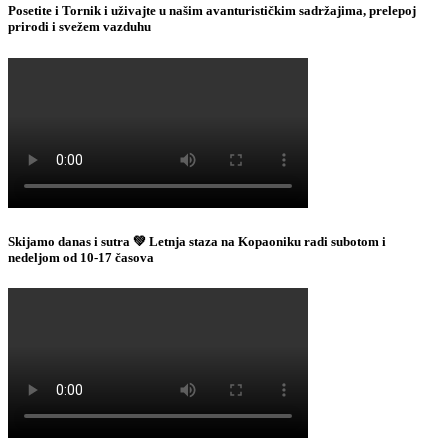
Posetite i Tornik i uživajte u našim avanturističkim sadržajima, prelepoj
prirodi i svežem vazduhu
Skijamo danas i sutra 💚 Letnja staza na Kopaoniku radi subotom i
nedeljom od 10-17 časova