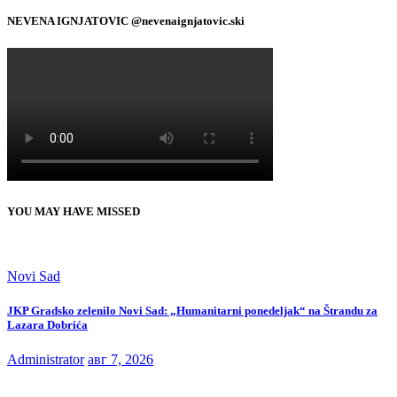
NEVENA IGNJATOVIC @nevenaignjatovic.ski
YOU MAY HAVE MISSED
Novi Sad
JKP Gradsko zelenilo Novi Sad: „Humanitarni ponedeljak“ na Štrandu za
Lazara Dobrića
Administrator
авг 7, 2026