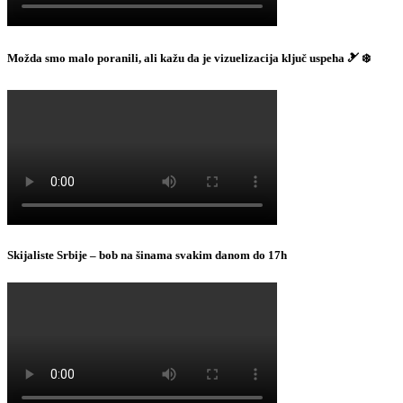
Možda smo malo poranili, ali kažu da je vizuelizacija ključ uspeha 🎿 ❄️
Skijaliste Srbije – bob na šinama svakim danom do 17h