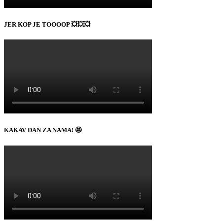
JER KOP JE TOOOOP 💥💥💥
KAKAV DAN ZA NAMA! 🤩