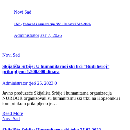
Novi Sad
JKP „Vodovod i kanalizacija NS“: Radovi 07.08.2026.
Administrator
авг 7, 2026
Novi Sad
Skijališta Srbije: U humanitarnoj ski trci “Budi heroj”
prikupljeno 1.500.000 dinara
Administrator
феб 25, 2023
0
Javno preduzeće Skijališta Srbije i humanitarna organizacija
NURDOR organizovali su humanitarnu ski trku na Kopaoniku i
tom prilikom prikupljeno je…
Read More
Novi Sad
Skijališta Srbije: Humanitarna ski trka 25.02.2023.