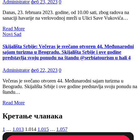
Administrator
феб 23, 2023
0
Danas, 23. februara 2023. godine, od 10.00 sati, zbog radova na
sanaciji havarije na vrelovodnoj mreži u Ulici Save Vukovića…
Read More
Novi Sad
Skijališta Srbije: Večeras je svečano otvoren 44. Međunarodni
sajam turizma u Beogradu. Skijališta Srbije i ove godine
predstavlja svoju ponudu na štandu @serbiatourism u hali 4
Administrator
феб 22, 2023
0
Večeras je svečano otvoren 44. Međunarodni sajam turizma u
Beogradu. Skijališta Srbije i ove godine predstavlja svoju ponudu na
štandu…
Read More
Кретање чланака
1
…
1.013
1.014
1.015
…
1.057