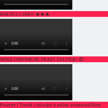
KRENULI SMO! 🔥🔥🔥
NEKE USPOMENE TRAJU ZAUVEK! 😍
Posetite i Tornik i uživajte u našim avanturističkim