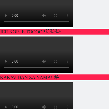
JER KOP JE TOOOOP 💥💥💥
KAKAV DAN ZA NAMA! 🤩