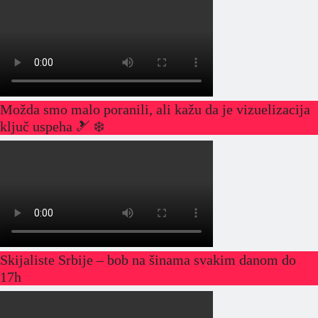
Možda smo malo poranili, ali kažu da je vizuelizacija
ključ uspeha 🎿 ❄️
Skijaliste Srbije – bob na šinama svakim danom do
17h