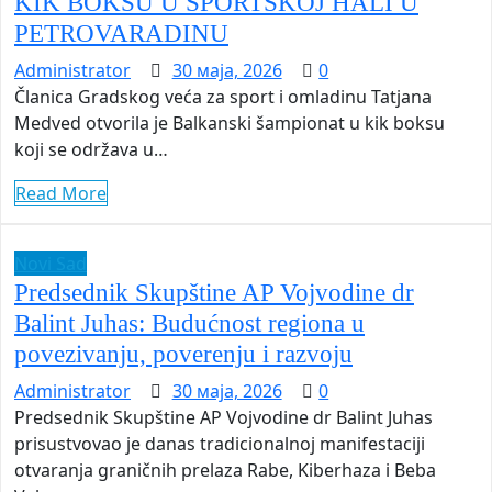
KIK BOKSU U SPORTSKOJ HALI U
PETROVARADINU
Administrator
30 маја, 2026
0
Članica Gradskog veća za sport i omladinu Tatjana
Medved otvorila je Balkanski šampionat u kik boksu
koji se održava u…
Read More
Novi Sad
Predsednik Skupštine AP Vojvodine dr
Balint Juhas: Budućnost regiona u
povezivanju, poverenju i razvoju
Administrator
30 маја, 2026
0
Predsednik Skupštine AP Vojvodine dr Balint Juhas
prisustvovao je danas tradicionalnoj manifestaciji
otvaranja graničnih prelaza Rabe, Kiberhaza i Beba