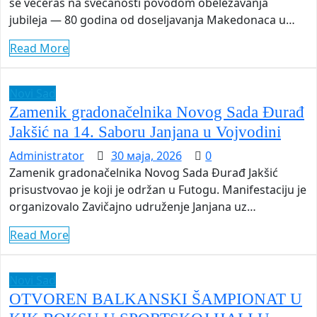
se večeras na svečanosti povodom obeležavanja
jubileja — 80 godina od doseljavanja Makedonaca u…
Read More
Novi Sad
Zamenik gradonačelnika Novog Sada Đurađ
Jakšić na 14. Saboru Janjana u Vojvodini
Administrator
30 маја, 2026
0
Zamenik gradonačelnika Novog Sada Đurađ Jakšić
prisustvovao je koji je održan u Futogu. Manifestaciju je
organizovalo Zavičajno udruženje Janjana uz…
Read More
Novi Sad
OTVOREN BALKANSKI ŠAMPIONAT U