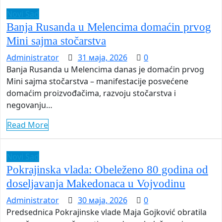
Novi Sad
Banja Rusanda u Melencima domaćin prvog
Mini sajma stočarstva
Administrator
31 маја, 2026
0
Banja Rusanda u Melencima danas je domaćin prvog
Mini sajma stočarstva – manifestacije posvećene
domaćim proizvođačima, razvoju stočarstva i
negovanju…
Read More
Novi Sad
Pokrajinska vlada: Obeleženo 80 godina od
doseljavanja Makedonaca u Vojvodinu
Administrator
30 маја, 2026
0
Predsednica Pokrajinske vlade Maja Gojković obratila