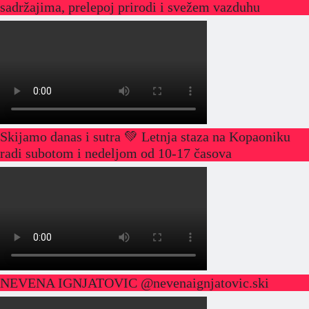
sadržajima, prelepoj prirodi i svežem vazduhu
Skijamo danas i sutra 💚 Letnja staza na Kopaoniku
radi subotom i nedeljom od 10-17 časova
NEVENA IGNJATOVIC @nevenaignjatovic.ski