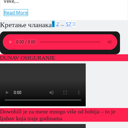
Veke,…
Read More
Кретање чланака
1
2
…
57
DUNAV OSIGURANJE
Downhill je za mene mnogo više od hobija – to je
ljubav koja traje godinama