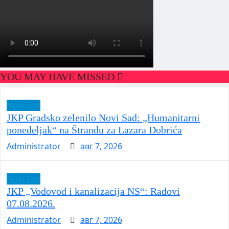
YOU MAY HAVE MISSED
Novi Sad
JKP Gradsko zelenilo Novi Sad: „Humanitarni
ponedeljak“ na Štrandu za Lazara Dobrića
Administrator
авг 7, 2026
Novi Sad
JKP „Vodovod i kanalizacija NS“: Radovi
07.08.2026.
Administrator
авг 7, 2026