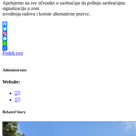
Apelujemo na sve učesnike u saobraćaju da poštuju saobraćajnu
signalizaciju u zoni
izvođenja radova i koriste alternativne pravce.
Facebook
Twitter
Viber
Messenger
WhatsApp
Podeli ovo
Administrator
Website:
Related Story