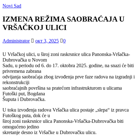
Novi Sad
IZMENA REŽIMA SAOBRAĆAJA U
VRŠAČKOJ ULICI
Administrator
окт 3, 2025
0
U Vršačkoj ulici, u široj zoni raskrsnice ulica Panonska-Vršačka-
Dubrovačka u Novom
Sadu, u periodu od 6. do 17. oktobra 2025. godine, na snazi će biti
privremena zabrana
odvijanja saobraćaja zbog izvođenja prve faze radova na izgradnji i
rekonstrukciji
saobraćajnih površina sa pratećom infrastrukturom u ulicama
Futoški put, Bogdana
Šuputa i Dubrovačka.
U toku izvođenja radova Vršačka ulica postaje „slepa“ iz pravca
Futoškog puta, dok će u
široj zoni raskrsnice ulica Panonska-Vršačka-Dubrovačka biti
omogućeno jedino
skretanje desno iz Vršačke u Dubrovačku ulicu.