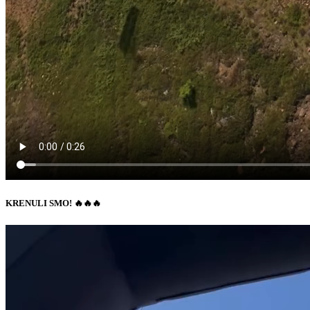
KRENULI SMO! 🔥🔥🔥