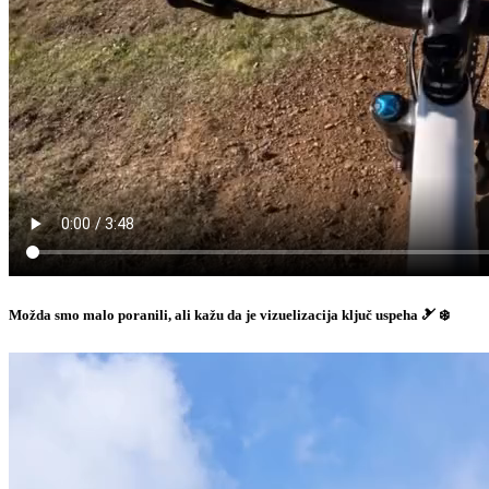
Možda smo malo poranili, ali kažu da je vizuelizacija ključ uspeha 🎿 ❄️