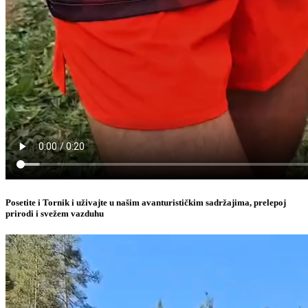
Posetite i Tornik i uživajte u našim avanturističkim sadržajima, prelepoj
prirodi i svežem vazduhu