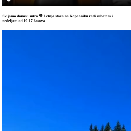
Skijamo danas i sutra 💚 Letnja staza na Kopaoniku radi subotom i
nedeljom od 10-17 časova