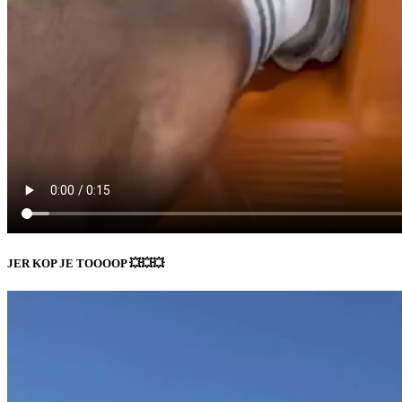
JER KOP JE TOOOOP 💥💥💥