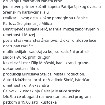
očuvanju umetničkih zanata kroz
jedinstven primer kožnih tapeta Patrijaršijskog dvora u
Sremskim Karlovcima, a u
realizaciji ovog dela izložbe pomogle su učenice
Karlovačke gimnazije Milica
Dimitrijević i Mirjana Jelić, Manual muzej zaboravljenih
umetnosti i Muzej
pčelarstva i vinarstva Živanović. U okviru izložbe biće
dostupan različit
multimedijalni sadržaj za koji su zaslužni prof. dr
Isidora Đurić, prof. dr Igor
Kekeljević i msr Filip Mirčeski, kao i kratki igrano-
dokumentarni film u
produkciji Miroslava Stajića, Mista Production.
Autori izložbe su prof. dr Vladimir Simić, istoričar
umetnosti i dr Aleksandra
Čelovski, kustoskinja Galerije Matice srpske.
Izložbu će obogatiti raznovrstan prateći program
petkom u 19.00 sati i kustoska