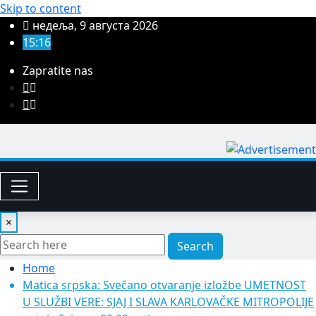
Skip to content
недеља, 9 августа 2026
15:16
Zapratite nas
×
Search
Home
Matica srpska: Svečano otvaranje izložbe UMETNOST
U SLUŽBI VERE: SJAJ I SLAVA KARLOVAČKE MITROPOLIJE