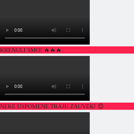
KRENULI SMO! 🔥🔥🔥
NEKE USPOMENE TRAJU ZAUVEK! 😍