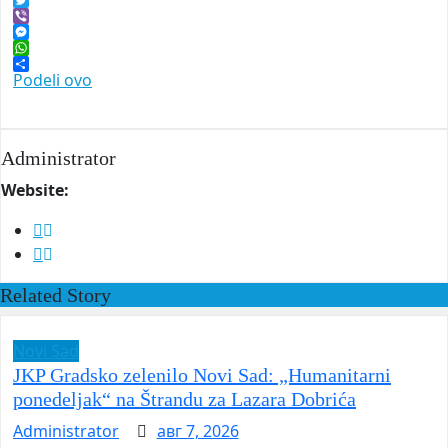
Facebook
Twitter
Viber
Messenger
WhatsApp
Podeli ovo
Administrator
Website:
Related Story
Novi Sad
JKP Gradsko zelenilo Novi Sad: „Humanitarni
ponedeljak“ na Štrandu za Lazara Dobrića
Administrator
авг 7, 2026