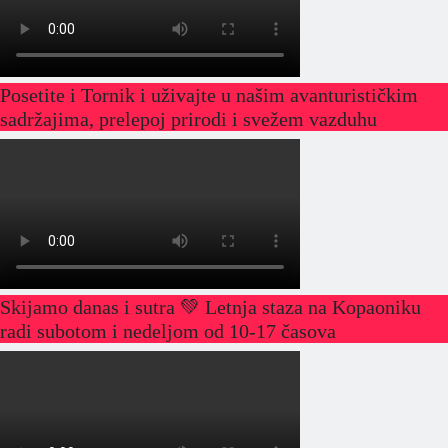
Posetite i Tornik i uživajte u našim avanturističkim
sadržajima, prelepoj prirodi i svežem vazduhu
Skijamo danas i sutra 💚 Letnja staza na Kopaoniku
radi subotom i nedeljom od 10-17 časova