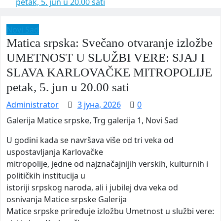
petak, 5. jun u 20.00 sati
Novi Sad
Matica srpska: Svečano otvaranje izložbe
UMETNOST U SLUŽBI VERE: SJAJ I
SLAVA KARLOVAČKE MITROPOLIJE
petak, 5. jun u 20.00 sati
Administrator
3 јуна, 2026
0
Galerija Matice srpske, Trg galerija 1, Novi Sad
U godini kada se navršava više od tri veka od
uspostavljanja Karlovačke
mitropolije, jedne od najznačajnijih verskih, kulturnih i
političkih institucija u
istoriji srpskog naroda, ali i jubilej dva veka od
osnivanja Matice srpske Galerija
Matice srpske priređuje izložbu Umetnost u službi vere: