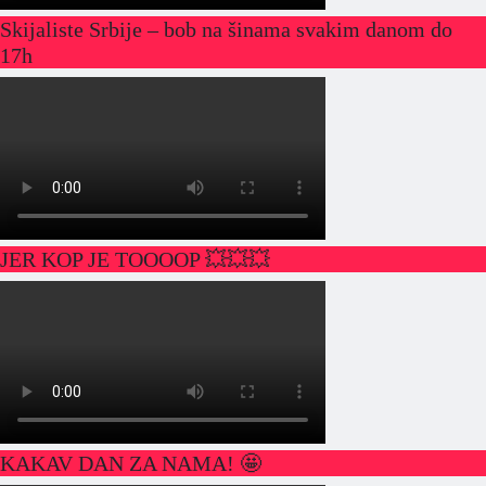
Skijaliste Srbije – bob na šinama svakim danom do
17h
JER KOP JE TOOOOP 💥💥💥
KAKAV DAN ZA NAMA! 🤩