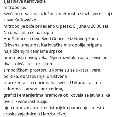
sjaj i slava Karlovačke
mitropolije.
Svečano otvaranje izložbe Umetnost u službi vere: sjaj i
slava Karlovačke
mitropolije biće priređeno u petak, 5. juna u 20.00 sati.
Na otvaranju će nastupiti
Hor Saborne crkve Sveti Georgije iz Novog Sada.
Crkvena umetnost Karlovačke mitropolije pripada
najsloženijim celinama srpske
umetnosti novog veka. Njen razvitak trajao je više od
dva stoleća, u istorijskom i
simboličkom prostoru u kome su se ukrštali vera,
politika, obrazovanje, društvena
reprezentacija i nacionalna svest. U ikonostasima,
zidnom slikarstvu, portretima,
grafici i enterijerima hramova oblikovala se javna slika
ove crkvene institucije,
njen duhovni autoritet, istorijsko pamćenje i mesto
srpske zajednice u Habzburškoj