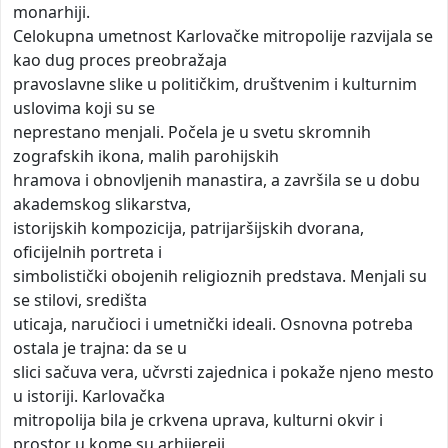
monarhiji.
Celokupna umetnost Karlovačke mitropolije razvijala se
kao dug proces preobražaja
pravoslavne slike u političkim, društvenim i kulturnim
uslovima koji su se
neprestano menjali. Počela je u svetu skromnih
zografskih ikona, malih parohijskih
hramova i obnovljenih manastira, a završila se u dobu
akademskog slikarstva,
istorijskih kompozicija, patrijaršijskih dvorana,
oficijelnih portreta i
simbolistički obojenih religioznih predstava. Menjali su
se stilovi, središta
uticaja, naručioci i umetnički ideali. Osnovna potreba
ostala je trajna: da se u
slici sačuva vera, učvrsti zajednica i pokaže njeno mesto
u istoriji. Karlovačka
mitropolija bila je crkvena uprava, kulturni okvir i
prostor u kome su arhijereji,