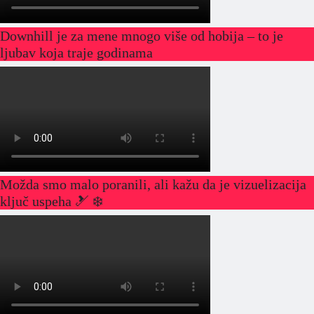
Downhill je za mene mnogo više od hobija – to je
ljubav koja traje godinama
Možda smo malo poranili, ali kažu da je vizuelizacija
ključ uspeha 🎿 ❄️