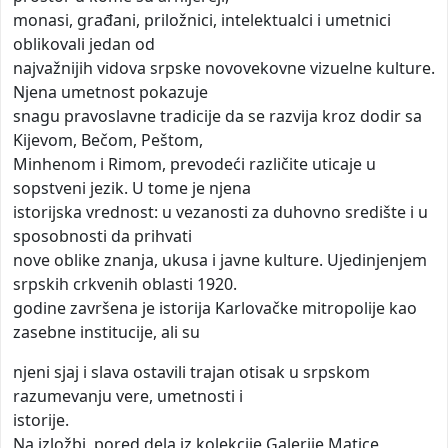
monasi, građani, priložnici, intelektualci i umetnici
oblikovali jedan od
najvažnijih vidova srpske novovekovne vizuelne kulture.
Njena umetnost pokazuje
snagu pravoslavne tradicije da se razvija kroz dodir sa
Kijevom, Bečom, Peštom,
Minhenom i Rimom, prevodeći različite uticaje u
sopstveni jezik. U tome je njena
istorijska vrednost: u vezanosti za duhovno središte i u
sposobnosti da prihvati
nove oblike znanja, ukusa i javne kulture. Ujedinjenjem
srpskih crkvenih oblasti 1920.
godine završena je istorija Karlovačke mitropolije kao
zasebne institucije, ali su
njeni sjaj i slava ostavili trajan otisak u srpskom
razumevanju vere, umetnosti i
istorije.
Na izložbi, pored dela iz kolekcije Galerije Matice