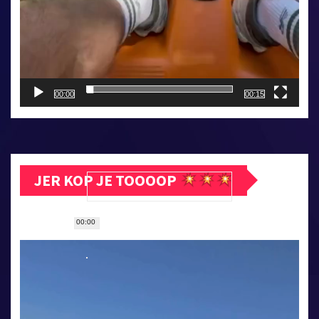
00:00
00:15
JER KOP JE TOOOOP
00:00
Прегледач
видео
записа