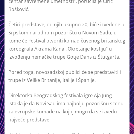
centar savremene umetnosti“, poručila je Ćirić
Bošković.
Četiri predstave, od njih ukupno 20, biće izvedene u
Srpskom narodnom pozorištu u Novom Sadu, u
kome će Festival otvoriti komad čuvenog britanskog
koreografa Akrama Kana „Okretanje kostiju“ u
izvođenju nemačke trupe Gotje Dans iz Štutgarta.
Pored toga, novosadskoj publici će se predstaviti i
trupe iz Velike Britanije, Italije i Španije.
Direktorka Beogradskog festivala igre Aja Jung
istakla je da Novi Sad ima najbolju pozorišnu scenu
za evropske komade na kojoj mogu da se izvedu
najveće predstave.