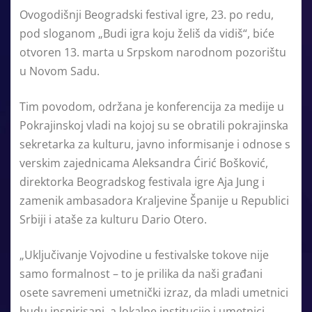
Ovogodišnji Beogradski festival igre, 23. po redu,
pod sloganom „Budi igra koju želiš da vidiš“, biće
otvoren 13. marta u Srpskom narodnom pozorištu
u Novom Sadu.
Tim povodom, održana je konferencija za medije u
Pokrajinskoj vladi na kojoj su se obratili pokrajinska
sekretarka za kulturu, javno informisanje i odnose s
verskim zajednicama Aleksandra Ćirić Bošković,
direktorka Beogradskog festivala igre Aja Jung i
zamenik ambasadora Kraljevine Španije u Republici
Srbiji i ataše za kulturu Dario Otero.
„Uključivanje Vojvodine u festivalske tokove nije
samo formalnost – to je prilika da naši građani
osete savremeni umetnički izraz, da mladi umetnici
budu inspirisani, a lokalne institucije i umetnici