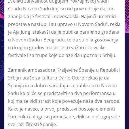
„Veliku zahvalnost dugujem Pokrajinskoj vladi i
Gradu Novom Sadu koji su od prve edicije dali do
znanja da je festival i novosadski. Najveći umetnici i
predstave nastupili su upravo u Novom Sadu“, rekla
je Aja Jung istakavši da je publika paralelno građena
u Novom Sadu i Beogradu, te da su bila gostovanja i
u drugim gradovima jer je to važno i za velike
festivale i za trupe koje dolaze da upoznaju Srbiju.
Zamenik ambasadora Kraljevine Španije u Republici
Srbiji i ataše za kulturu Dario Otero rekao je da
Španija ima dobru saradnju sa publikom u Novom
Sadu kojoj će se predstaviti sa dva performansa u
kojima se vidi strast koja povezuje naša dva naroda.
Kako je naveo, u prvoj predstavi postoje elementi
flamenka i uloge su pomešane, dok se u drugoj vide
sve različitosti Španije.