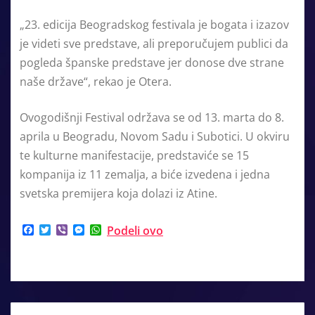
„23. edicija Beogradskog festivala je bogata i izazov
je videti sve predstave, ali preporučujem publici da
pogleda španske predstave jer donose dve strane
naše države“, rekao je Otera.
Ovogodišnji Festival održava se od 13. marta do 8.
aprila u Beogradu, Novom Sadu i Subotici. U okviru
te kulturne manifestacije, predstaviće se 15
kompanija iz 11 zemalja, a biće izvedena i jedna
svetska premijera koja dolazi iz Atine.
F
T
V
M
W
Podeli ovo
a
w
i
e
h
c
i
b
s
a
e
t
e
s
t
b
t
r
e
s
o
e
n
A
o
r
g
p
k
e
p