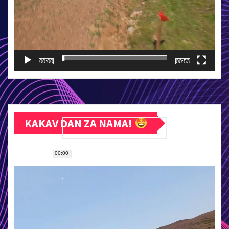
00:00
00:53
KAKAV DAN ZA NAMA!
00:00
Прегледач
видео
записа