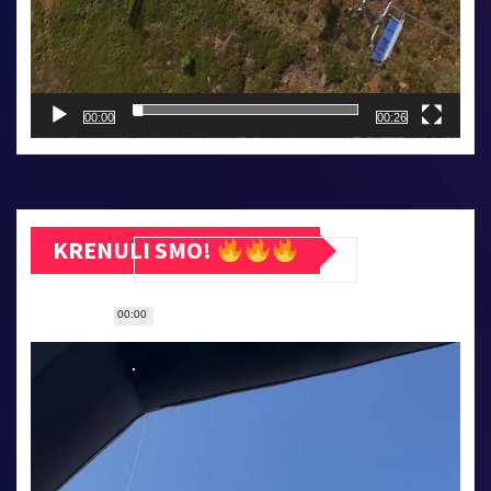
00:00
00:26
KRENULI SMO!
00:00
Прегледач
видео
записа