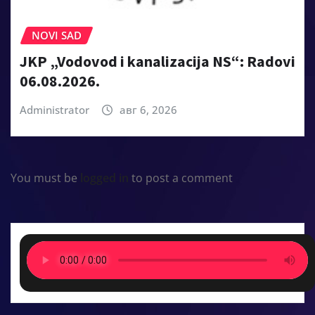
NOVI SAD
JKP „Vodovod i kanalizacija NS“: Radovi
06.08.2026.
Administrator
авг 6, 2026
You must be
logged in
to post a comment