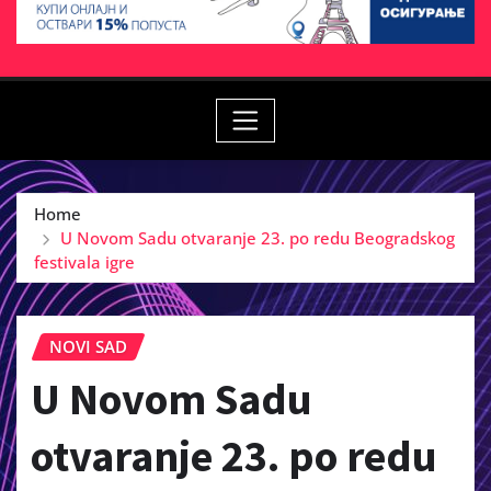
Home
U Novom Sadu otvaranje 23. po redu Beogradskog
festivala igre
NOVI SAD
U Novom Sadu
otvaranje 23. po redu