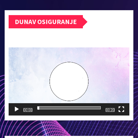
DUNAV OSIGURANJE
Прегледач
видео
записа
00:00
00:20