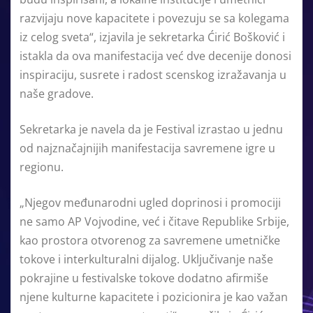
razvijaju nove kapacitete i povezuju se sa kolegama
iz celog sveta“, izjavila je sekretarka Ćirić Bošković i
istakla da ova manifestacija već dve decenije donosi
inspiraciju, susrete i radost scenskog izražavanja u
naše gradove.
Sekretarka je navela da je Festival izrastao u jednu
od najznačajnijih manifestacija savremene igre u
regionu.
„Njegov međunarodni ugled doprinosi i promociji
ne samo AP Vojvodine, već i čitave Republike Srbije,
kao prostora otvorenog za savremene umetničke
tokove i interkulturalni dijalog. Uključivanje naše
pokrajine u festivalske tokove dodatno afirmiše
njene kulturne kapacitete i pozicionira je kao važan