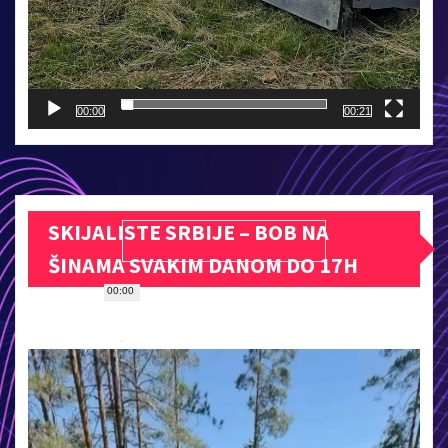
00:00
00:21
SKIJALISTE SRBIJE – BOB NA
ŠINAMA SVAKIM DANOM DO 17H
00:00
Прегледач
видео
записа