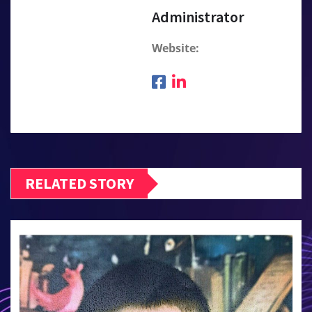
r
Administrator
Website:
RELATED STORY