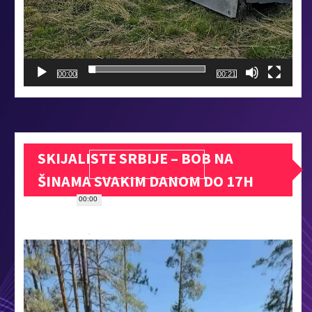
00:00
00:21
SKIJALISTE SRBIJE – BOB NA
ŠINAMA SVAKIM DANOM DO 17H
00:00
Прегледач
видео
записа