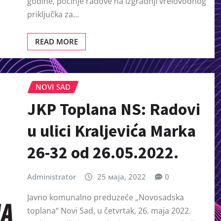
godine, počinje radove na izgradnji vrelovodnog
priključka za…
READ MORE
NOVI SAD
JKP Toplana NS: Radovi
u ulici Kraljevića Marka
26-32 od 26.05.2022.
Administrator
25 маја, 2022
0
Javno komunalno preduzeće „Novosadska
toplana“ Novi Sad, u četvrtak, 26. maja 2022.