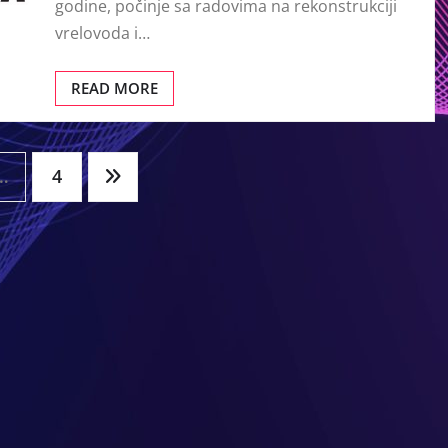
godine, počinje sa radovima na rekonstrukciji
vrelovoda i…
READ MORE
…
4