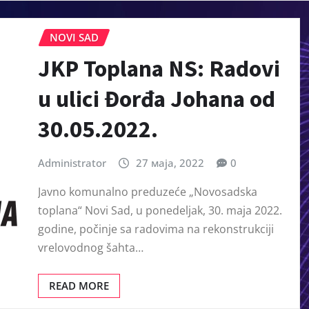
NOVI SAD
JKP Toplana NS: Radovi
u ulici Đorđa Johana od
30.05.2022.
Administrator
27 маја, 2022
0
Javno komunalno preduzeće „Novosadska
toplana“ Novi Sad, u ponedeljak, 30. maja 2022.
godine, počinje sa radovima na rekonstrukciji
vrelovodnog šahta…
READ MORE