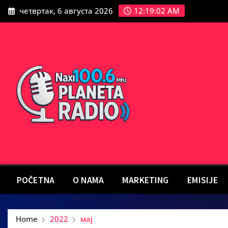
Skip
четвртак, 6 августа 2026
12:19:04 AM
to
content
POČETNA
O NAMA
MARKETING
EMISIJE
Home
2022
мај