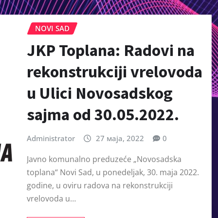
NOVI SAD
JKP Toplana: Radovi na
rekonstrukciji vrelovoda
u Ulici Novosadskog
sajma od 30.05.2022.
Administrator
27 маја, 2022
0
Javno komunalno preduzeće „Novosadska
toplana“ Novi Sad, u ponedeljak, 30. maja 2022.
godine, u oviru radova na rekonstrukciji
vrelovoda u…