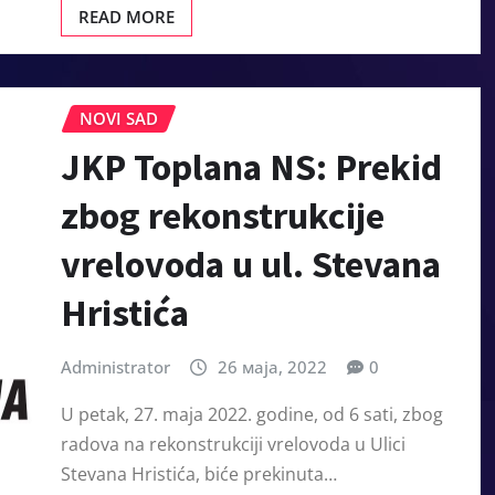
READ MORE
NOVI SAD
JKP Toplana NS: Prekid
zbog rekonstrukcije
vrelovoda u ul. Stevana
Hristića
Administrator
26 маја, 2022
0
U petak, 27. maja 2022. godine, od 6 sati, zbog
radova na rekonstrukciji vrelovoda u Ulici
Stevana Hristića, biće prekinuta…