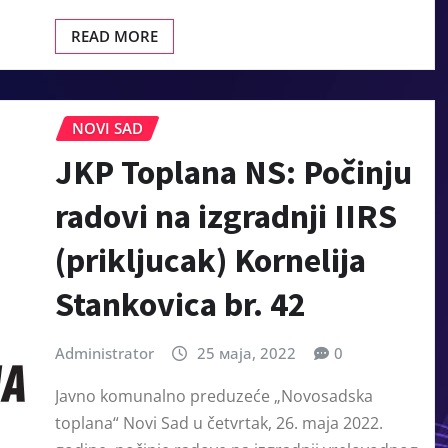
READ MORE
NOVI SAD
JKP Toplana NS: Počinju
radovi na izgradnji IIRS
(prikljucak) Kornelija
Stankovica br. 42
Administrator
25 маја, 2022
0
Javno komunalno preduzeće „Novosadska
toplana“ Novi Sad u četvrtak, 26. maja 2022.