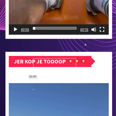
00:00
00:15
JER KOP JE TOOOOP
00:00
Прегледач
видео
записа