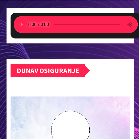
DUNAV OSIGURANJE
Прегледач
видео
записа