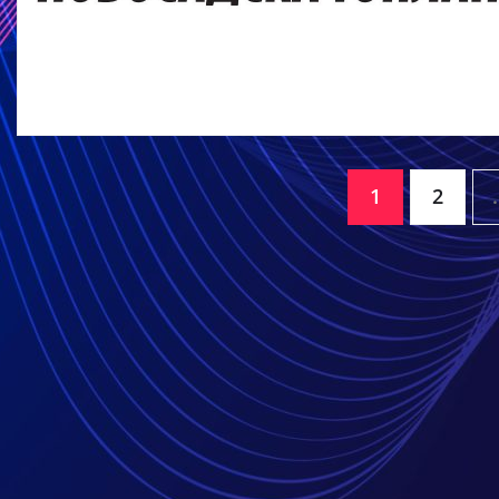
Кретање
1
2
чланака