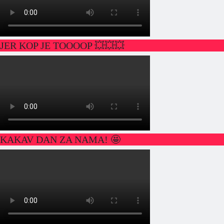
JER KOP JE TOOOOP 💥💥💥
KAKAV DAN ZA NAMA! 🤩