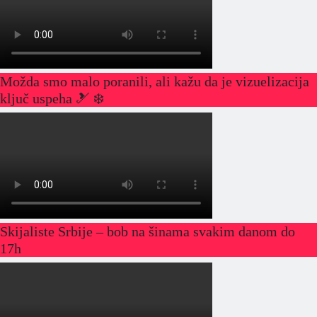
Možda smo malo poranili, ali kažu da je vizuelizacija
ključ uspeha 🎿 ❄️
Skijaliste Srbije – bob na šinama svakim danom do
17h