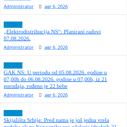
Administrator
авг 6, 2026
Novi Sad
„Elektrodistribucija NS“: Planirani radovi
07.08.2026.
Administrator
авг 6, 2026
Novi Sad
GAK NS: U periodu od 05.08.2026. godine u
07,00h do 06.08.2026. godine u 07,00h, iz 21
porođaja, rođeno je 22 bebe
Administrator
авг 6, 2026
Novi Sad
Skijališta Srbije: Pred nama je još jedna vrela
nedelja ali na Kopaoniku vas očekuje idealnih 21