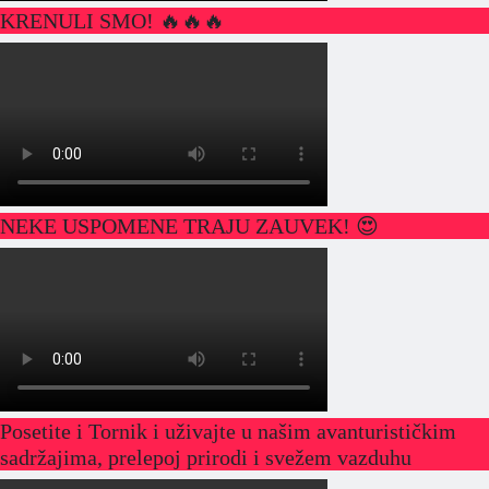
KRENULI SMO! 🔥🔥🔥
NEKE USPOMENE TRAJU ZAUVEK! 😍
Posetite i Tornik i uživajte u našim avanturističkim
sadržajima, prelepoj prirodi i svežem vazduhu