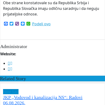
Obe strane konstatovale su da Republika Srbija i
Republika Slovačka imaju odličnu saradnju i da neguju
prijateljske odnose.
Facebook
Twitter
Viber
Messenger
WhatsApp
Podeli ovo
Administrator
Website:
Related Story
Novi Sad
JKP „Vodovod i kanalizacija NS“: Radovi
06.08.2026.