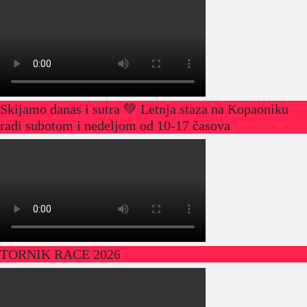
Skijamo danas i sutra 💚 Letnja staza na Kopaoniku
radi subotom i nedeljom od 10-17 časova
TORNIK RACE 2026