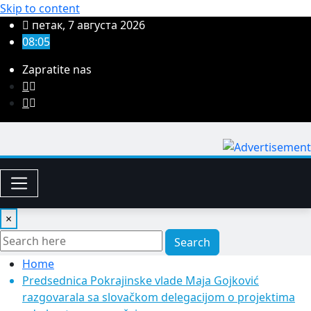
Skip to content
петак, 7 августа 2026
08:05
Zapratite nas
×
Search
Home
Predsednica Pokrajinske vlade Maja Gojković
razgovarala sa slovačkom delegacijom o projektima