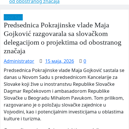
od obostranog značaja
Novi Sad
Predsednica Pokrajinske vlade Maja
Gojković razgovarala sa slovačkom
delegacijom o projektima od obostranog
značaja
Administrator
15 маја, 2026
0
Predsednica Pokrajinske vlade Maja Gojković sastala se
danas u Novom Sadu s predsednicom Kancelarije za
Slovake koji žive u inostranstvu Republike Slovačke
Dagmar Repčekovom i ambasadorom Republike
Slovačke u Beogradu Mihalom Pavukom. Tom prilikom,
razgovarano je o položaju slovačke zajednice u
Vojvodini, kao i potencijalnim investicijama u oblastima
kulture i turizma.