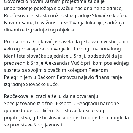
Govoreći o novim važnim projektima za dalje
unapređenje položaja slovačke nacionalne zajednice,
Repčekova je istakla nužnost izgradnje Slovačke kuće u
Novom Sadu, te važnost utvrđivanja lokacije, sadržaja i
dinamike izgradnje tog objekta.
Predsednica Gojković je navela da je takva investicija od
velikog značaja za očuvanje kulturnog i nacionalnog
identiteta slovačke zajednice u Srbiji, podsetivši da je
predsednik Srbije Aleksandar Vučić prilikom poslednjeg
susreta sa svojim slovačkim kolegom Peterom
Pelegrinijem u Bačkom Petrovcu najavio finansiranje
izgradnje Slovačke kuće.
Repčekova je izrazila želju da na otvaranju
Specijazovane izložbe „Ekspo“ u Beogradu naredne
godine bude upriličen Dan slovačko-srpskog
prijateljstva, gde bi slovački projekti i pojedinci mogli da
se predstave široj javnosti.